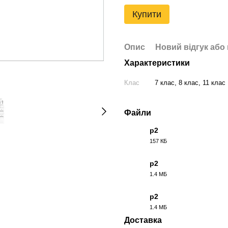
Купити
Опис
Новий відгук або
Характеристики
Клас
7 клас, 8 клас, 11 клас
Файли
p2
157 КБ
PDF
p2
1.4 МБ
DOCX
p2
1.4 МБ
ODT
Доставка