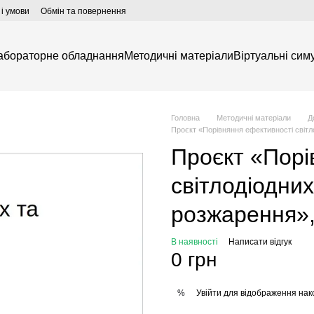
і умови
Обмін та повернення
абораторне обладнання
Методичні матеріали
Віртуальні симу
Головна
Методичні матеріали
Д
Проєкт «Порівняння ефективності світл
Проєкт «Порі
світлодіодни
розжарення»,
В наявності
Написати відгук
0 грн
Увійти
для відображення нак
%