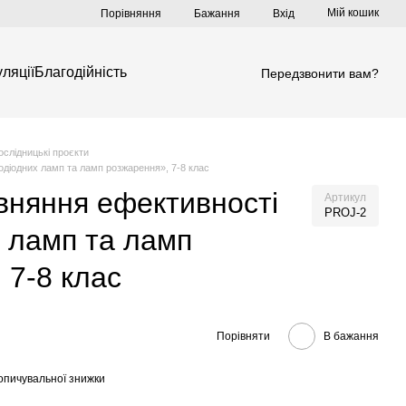
Мій кошик
Порівняння
Бажання
Вхід
ляції
Благодійність
Передзвонити вам?
ослідницькі проєкти
одіодних ламп та ламп розжарення», 7-8 клас
вняння ефективності
Артикул
PROJ-2
х ламп та ламп
 7-8 клас
Порівняти
В бажання
опичувальної знижки