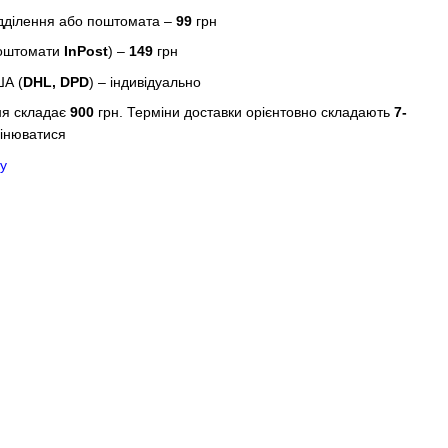
дділення або поштомата –
99
грн
поштомати
InPost
) –
149
грн
ША (
DHL, DPD
) – індивідуально
ня складає
900
грн. Терміни доставки орієнтовно складають
7-
інюватися
у