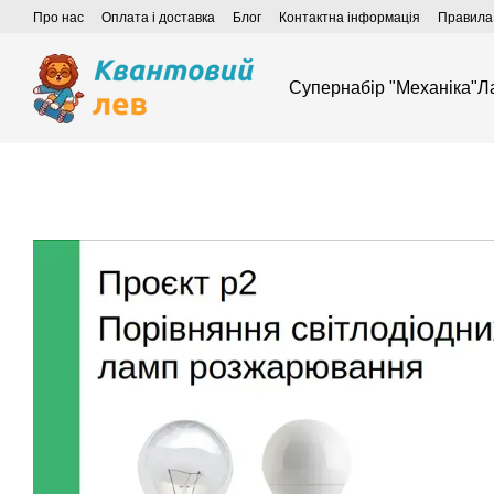
Перейти до основного контенту
Про нас
Оплата і доставка
Блог
Контактна інформація
Правила 
Супернабір "Механіка"
Л