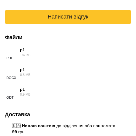
Написати відгук
Файли
p1
187 КБ
PDF
p1
0.8 МБ
DOCX
p1
0.9 МБ
ODT
Доставка
🇺🇦
Новою поштою
до відділення або поштомата –
99
грн