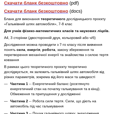
Скачати бланк безкоштовно
(pdf)
Скачати бланк безкоштовно
(docs)
Бланк для виконання
теоретичного
дослідницького проєкту
«Гальмівний шлях автомобіля», 7-8 клас
Для учнів фізико-математичних класів та наукових ліцеїв.
А4, 3 сторінки (двосторонній друк, кольоровий або ч/б)
Дослідження можна проводити з 7-го класу після вивчення
понять
сила
,
енергія
,
робота
, закону збереження та
перетворення механічної енергії та знайомства з силою тертя
ковзання
В рамках цього теоретичного проєкту теоретично
досліджується, як залежить гальмівний шлях автомобіля від
різних параметрів, зокрема від його маси та швидкості
Частина 1
-- Енергетичний баланс (розглянуто
енергетичний стан на початку гальмування та в кінці).
Обмеження та припущення у дослідженні
Частина 2
-- Робота сили тертя. Сили, що діють на
автомобіль під час гальмування
Частина 3
-- Пошук гальмівного шляху, знаходження