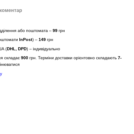
 коментар
дділення або поштомата –
99
грн
поштомати
InPost
) –
149
грн
ША (
DHL, DPD
) – індивідуально
ня складає
900
грн. Терміни доставки орієнтовно складають
7-
інюватися
у