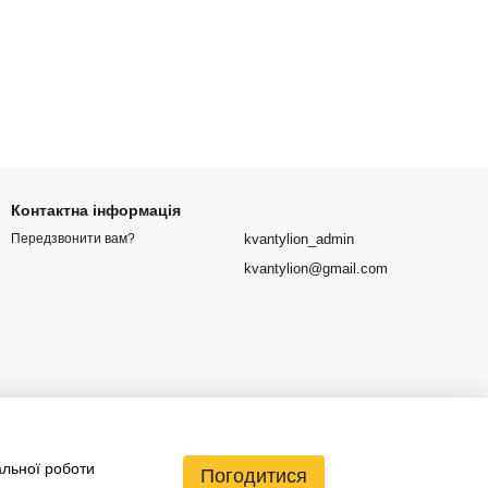
Контактна інформація
kvantylion_admin
Передзвонити вам?
kvantylion@gmail.com
альної роботи
Погодитися