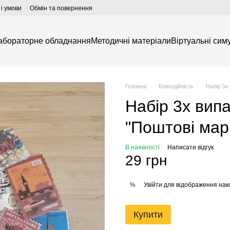
і умови
Обмін та повернення
абораторне обладнання
Методичні матеріали
Віртуальні симу
Головна
Благодійність
Набір 3х
Набір 3х вип
"Поштові мар
В наявності
Написати відгук
29 грн
Увійти
для відображення нак
%
Купити