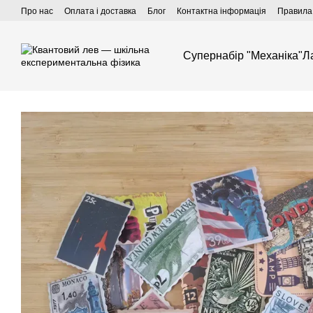
Перейти до основного контенту
Про нас
Оплата і доставка
Блог
Контактна інформація
Правила 
Супернабір "Механіка"
Л