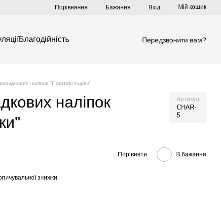
Мій кошик
Порівняння
Бажання
Вхід
ляції
Благодійність
Передзвонити вам?
 випадкових наліпок "Поштові марки"
адкових наліпок
Артикул
CHAR-
5
ки"
Порівняти
В бажання
опичувальної знижки